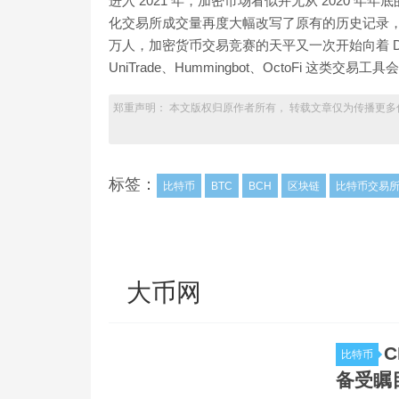
进入 2021 年，加密市场看似并无从 2020 
化交易所成交量再度大幅改写了原有的历史记录，月成
万人，加密货币交易竞赛的天平又一次开始向着 DEX 
UniTrade、Hummingbot、OctoFi 这类交
郑重声明： 本文版权归原作者所有， 转载文章仅为传播更多
标签：
比特币
BTC
BCH
区块链
比特币交易
大币网
C
比特币
备受瞩