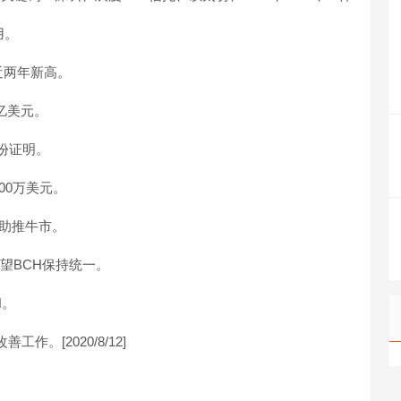
用。
创近两年新高。
6亿美元。
身份证明。
00万美元。
Fi助推牛市。
 希望BCH保持统一。
H。
作。[2020/8/12]