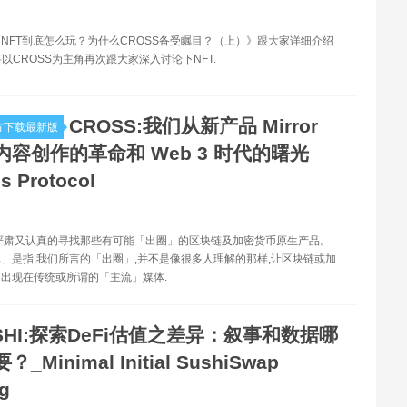
NFT到底怎么玩？为什么CROSS备受瞩目？（上）》跟大家详细介绍
将以CROSS为主角再次跟大家深入讨论下NFT.
CROSS:我们从新产品 Mirror
方下载最新版
内容创作的革命和 Web 3 时代的曙光
s Protocol
严肃又认真的寻找那些有可能「出圈」的区块链及加密货币原生产品。
」是指,我们所言的「出圈」,并不是像很多人理解的那样,让区块链或加
出现在传统或所谓的「主流」媒体.
SHI:探索DeFi估值之差异：叙事和数据哪
_Minimal Initial SushiSwap
ng