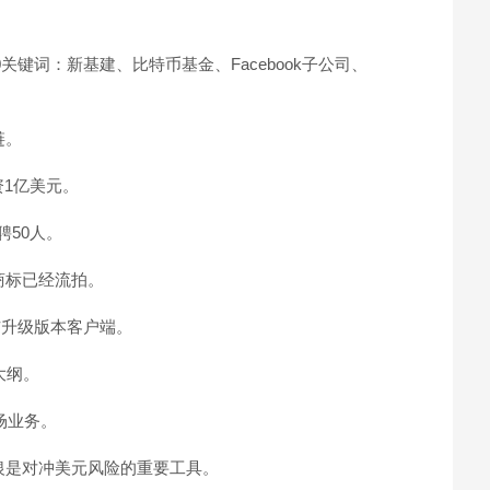
1:00关键词：新基建、比特币基金、Facebook子公司、
链。
募资1亿美元。
招聘50人。
商标已经流拍。
发布升级版本客户端。
大纲。
市场业务。
白银是对冲美元风险的重要工具。