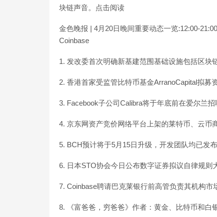
块链声音。点击阅读
金色晚报 | 4月20日晚间重要动态一览:12:00-2
Coinbase
1. 发改委首次明确新基建范围基础设施包括区块
2. 香港首家受监管比特币基金ArranoCapital拟
3. Facebook子公司Calibra将于年底前在爱尔兰
4. 京东网资产竞价网络平台上架的莱特币、云币
5. BCH预计将于5月15日升级，开发团队均已
6. 日本STO协会今日公布数字证券拟议自律规则
7. Coinbase聘请巴克莱银行前高管负责其机构
8. 《富爸爸，穷爸爸》作者：黄金、比特币和