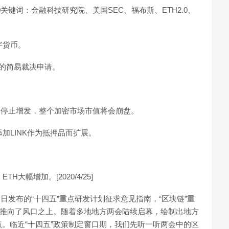
2:00关键词：金融科技研究院、美国SEC、福布斯、ETH2.0、
字货币。
出的简易裁决申请。
。
被迫停止增发，整个加密市场市值将会崩盘。
AO添加LINK作为抵押品而扩展。
器。
大幅增加。[2020/4/25]
近日发布的“十四五”重点研发计划征求意见指南，“区块链”重
块链推向了风口之上。随着多地地方两会陆续启幕，绘制出地方
。临近“十四五”政策制定窗口期，我们先听一听两会中的区