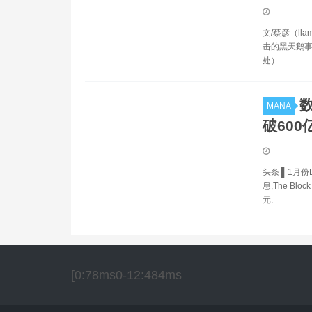
文/蔡彦（lla
击的黑天鹅事
处）.
数
MANA
破600
头条 ▌1月份
息,The B
元.
[0:78ms0-12:484ms