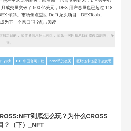
年年底的热潮中退烧的迹象，随着新一轮普涨的到来，1 月去中心
交量突破了 500 亿美元，DEX 用户总量也已超过 118
倾斜。市场焦点重回 DeFi 龙头项目，DEXTools、
易工具会成为下一个风口吗 ?点击阅读
信息之目的， 如作者信息标记有误， 请第一时间联系我们修改或删除， 多
谢。
所排行榜
BTC中国官网下载
bchc币怎么买
区块链卡链是什么意思
ROSS:NFT到底怎么玩？为什么CROSS
目？（下）_NFT