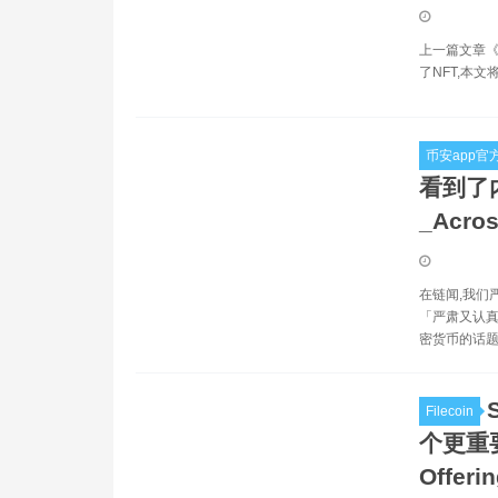
上一篇文章《
了NFT,本文
币安app官
看到了
_Acros
在链闻,我们
「严肃又认真
密货币的话题
Filecoin
个更重要？
Offeri