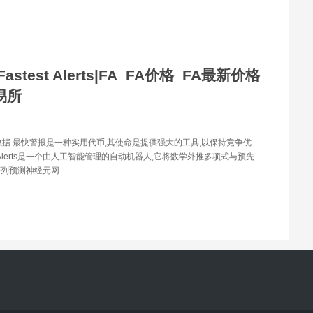
Fastest Alerts|FA_FA价格_FA最新价格
易所
数据 最快警报是一种实用代币,其使命是提供强大的工具,以保持竞争优
st Alerts是一个由人工智能管理的自动机器人,它将数学外推多项式与预先
列预测神经元网.