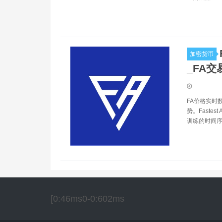
加密货币
_FA交
FA价格实时
势。Faste
训练的时间序
[0:46ms0-0:602ms