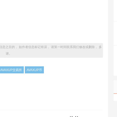
信息之目的， 如作者信息标记有误， 请第一时间联系我们修改或删除， 多
谢。
AVAXUP交易所
AVAXUP币