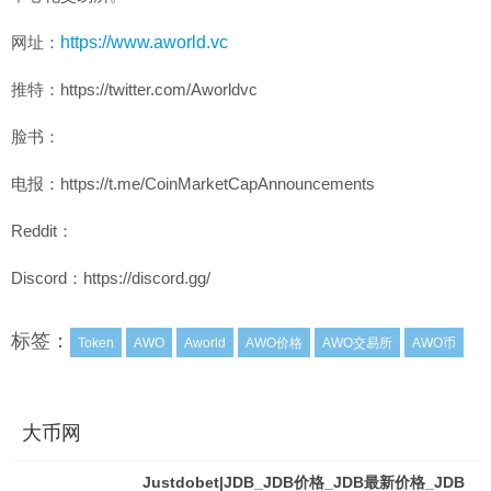
网址：
https://www.aworld.vc
推特：https://twitter.com/Aworldvc
脸书：
电报：https://t.me/CoinMarketCapAnnouncements
Reddit：
Discord：https://discord.gg/
标签：
Token
AWO
Aworld
AWO价格
AWO交易所
AWO币
大币网
Justdobet|JDB_JDB价格_JDB最新价格_JDB