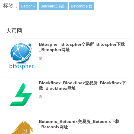
标签：
Betconix
Betconix交易所
Betconix下载
大币网
Bitospher_Bitospher交易所_Bitospher下载
_Bitospher网址
Blockfinex_Blockfinex交易所_Blockfinex下
载_Blockfinex网址
Betconix_Betconix交易所_Betconix下载
_Betconix网址