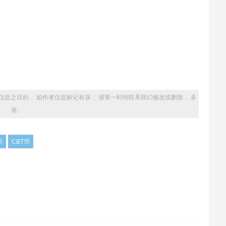
信息之目的， 如作者信息标记有误， 请第一时间联系我们修改或删除， 多
谢。
所
CBT币