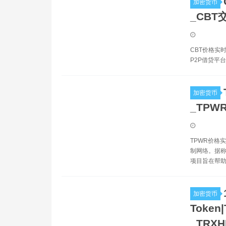
加密货币
_CBT
CBT价格实
P2P借贷平
加密货币
_TPW
TPWR价格
制网络。据称
项目旨在帮助
加密货币
Token
_TRX