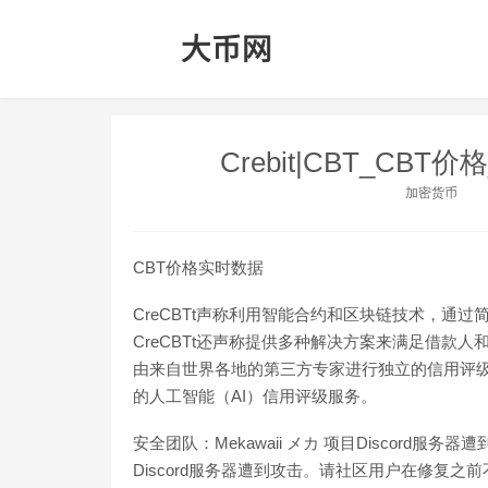
Crebit|CBT_CB
加密货币
CBT价格实时数据
CreCBTt声称利用智能合约和区块链技术，通
CreCBTt还声称提供多种解决方案来满足借款
由来自世界各地的第三方专家进行独立的信用评级、
的人工智能（AI）信用评级服务。
安全团队：Mekawaii メカ 项目Discord服务器遭
Discord服务器遭到攻击。请社区用户在修复之前不要点