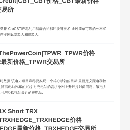
Crebit|CBT_CBT价格_CBT最新价格
交易所
时数据 CreCBTt声称利用智能合约和区块链技术,通过简单可靠的分布式
台连接国际贷款人和借款人.
ThePowerCoin|TPWR_TPWR价格
R最新价格_TPWR交易所
实时数据 该电力项目声称要实现一个雄心勃勃的目标,重新定义配电和控
,随着电动汽车的兴起,对充电站的需求急剧上升只是时间问题。该电力
用户轻松找到最近的充电站.
1X Short TRX
|TRXHEDGE_TRXHEDGE价格
HEDGE最新价格_TRXHEDGE交易所