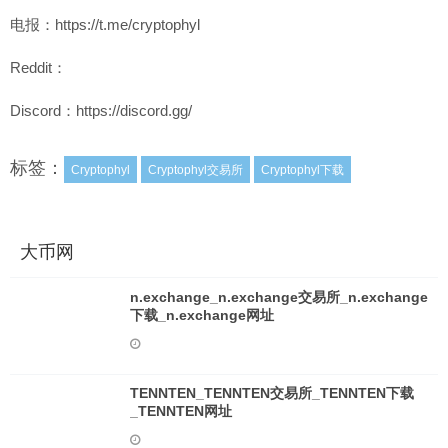
电报：https://t.me/cryptophyl
Reddit：
Discord：https://discord.gg/
标签：
Cryptophyl
Cryptophyl交易所
Cryptophyl下载
大币网
n.exchange_n.exchange交易所_n.exchange
下载_n.exchange网址
TENNTEN_TENNTEN交易所_TENNTEN下载
_TENNTEN网址