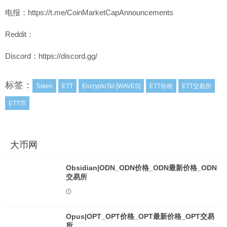
电报：https://t.me/CoinMarketCapAnnouncements
Reddit：
Discord：https://discord.gg/
标签：
Token
ETT
EncryptoTel [WAVES]
ETT价格
ETT交易所
ETT币
大币网
Obsidian|ODN_ODN价格_ODN最新价格_ODN
交易所
Opus|OPT_OPT价格_OPT最新价格_OPT交易
所