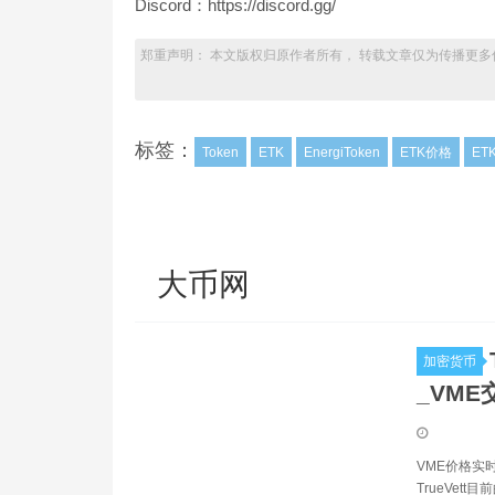
Discord：https://discord.gg/
郑重声明： 本文版权归原作者所有， 转载文章仅为传播更多
标签：
Token
ETK
EnergiToken
ETK价格
ET
大币网
加密货币
_VME
VME价格实时
TrueVett目