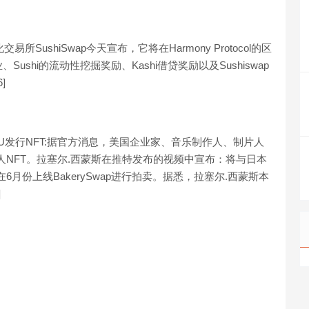
心化交易所SushiSwap今天宣布，它将在Harmony Protocol的区
shi的流动性挖掘奖励、Kashi借贷奖励以及Sushiswap
]
TOKAU发行NFT:据官方消息，美国企业家、音乐制作人、制片人
将发行个人NFT。拉塞尔.西蒙斯在推特发布的视频中宣布：将与日本
在6月份上线BakerySwap进行拍卖。据悉，拉塞尔.西蒙斯本
]