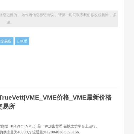
信息之目的， 如作者信息标记有误， 请第一时间联系我们修改或删除， 多
谢。
K交易所
ETK币
TrueVett|VME_VME价格_VME最新价格
交易所
数据 TrueVett（VME）是一种加密货币,在以太坊平台上运行。
前的供应量为40000万,流通量为17804838.5398166.