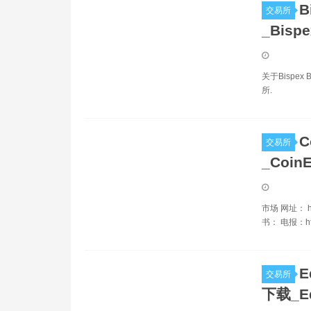
B
交易所
_Bisp
关于Bispe
所.
C
交易所
_Coin
市场 网址： http
书： 电报：http
E
交易所
下载_Eq