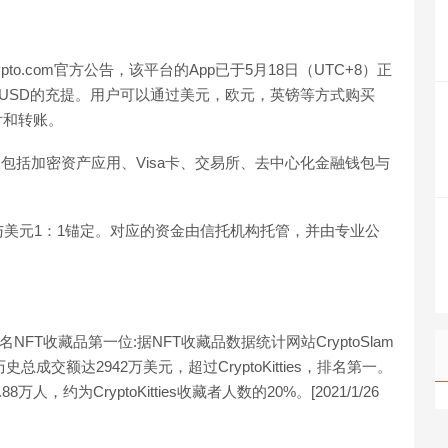
Crypto.com官方公告，该平台的App已于5月18日（UTC+8）正
HUSD的充提。用户可以通过美元，欧元，英镑等方式购买
支付和转账。
旗下产品包括加密资产应用、Visa卡、交易所、去中心化金融钱包与
规稳定币，与美元1：1锚定。对应的资金由信托机构托管，并由专业公
es，排名NFT收藏品第一位:据NFT收藏品数据统计网站CryptoSlam
历史总成交额达2942万美元，超过CryptoKitties，排名第一。
万人，约为CryptoKitties收藏者人数的20%。[2021/1/26