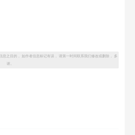
信息之目的， 如作者信息标记有误， 请第一时间联系我们修改或删除， 多
谢。