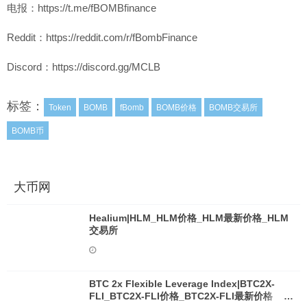
电报：https://t.me/fBOMBfinance
Reddit：https://reddit.com/r/fBombFinance
Discord：https://discord.gg/MCLB
标签：
Token
BOMB
fBomb
BOMB价格
BOMB交易所
BOMB币
大币网
Healium|HLM_HLM价格_HLM最新价格_HLM
交易所
BTC 2x Flexible Leverage Index|BTC2X-
FLI_BTC2X-FLI价格_BTC2X-FLI最新价格