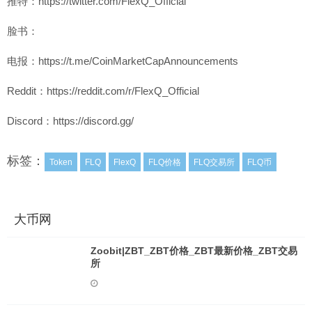
推特：https://twitter.com/FlexQ_Official
脸书：
电报：https://t.me/CoinMarketCapAnnouncements
Reddit：https://reddit.com/r/FlexQ_Official
Discord：https://discord.gg/
标签：
Token
FLQ
FlexQ
FLQ价格
FLQ交易所
FLQ币
大币网
Zoobit|ZBT_ZBT价格_ZBT最新价格_ZBT交易
所