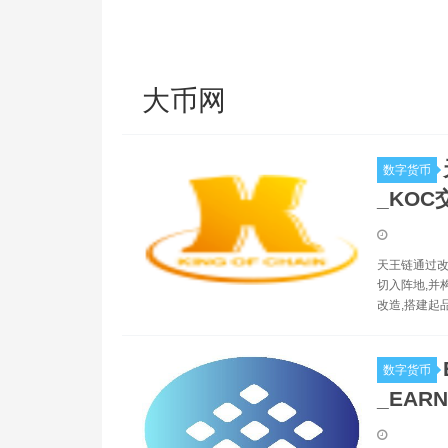
大币网
数字货币
_KOC
天王链通过改
切入阵地,并
改造,搭建起
数字货币
_EAR