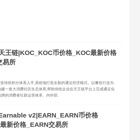
天王链|KOC_KOC币价格_KOC最新价格
交易所
造传统积分体系入手,系统地打造全新的通证经济模式。以餐饮行业为
构建一套大消费社区生态体系,帮助传统企业在天王链平台上完成通证化
品牌的消费者社群运营体系、内外部.
Earnable v2|EARN_EARN币价格
N最新价格_EARN交易所