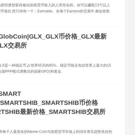
le是为那些梦想获得被动加密货币收入的人而存在的。你可以赚取13个以上
项目,而只持有一个：Earnable。在每个Earners的交易中,都会收取
GlobCoin|GLX_GLX币价格_GLX最新
GLX交易所
n''s GLX是一种稳定币,占世界经济的85%。稳定币组合包括世界上最大的15
各国PPP模式调整后的国家GPD)和黄金.
SMART
|SMARTSHIB_SMARTSHIB币价格
RTSHIB最新价格_SMARTSHIB交易所
hiba将每个人最喜欢的Meme-Coin与加密货币市场上利润丰厚且趋势良好的