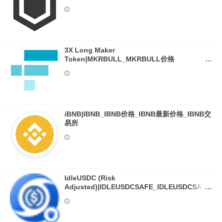
3X Long Maker
Token|MKRBULL_MKRBULL价格
_MKRBULL最新价格_MKRBULL交易所
iBNB|IBNB_IBNB价格_IBNB最新价格_IBNB交
易所
IdleUSDC (Risk
Adjusted)|IDLEUSDCSAFE_IDLEUSDCSAFE
价格_IDLEUSDCSAFE最新价格
_IDLEUSDCSAFE交易所