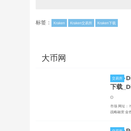
标签：
Kraken
Kraken交易所
Kraken下载
大币网
D
交易所
下载_Di
市场 网址： htt
战略融资:金
P