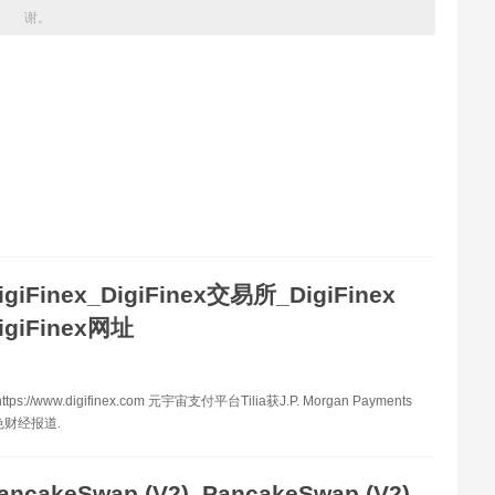
谢。
igiFinex_DigiFinex交易所_DigiFinex
giFinex网址
ps://www.digifinex.com 元宇宙支付平台Tilia获J.P. Morgan Payments
色财经报道.
ancakeSwap (V2)_PancakeSwap (V2)