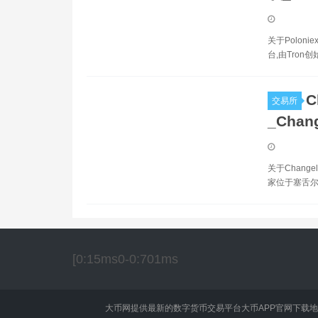
关于Poloni
台,由Tron创始
C
交易所
_Chan
关于Changel
家位于塞舌尔
[0:15ms0-0:701ms
大币网提供最新的数字货币交易平台大币APP官网下载地