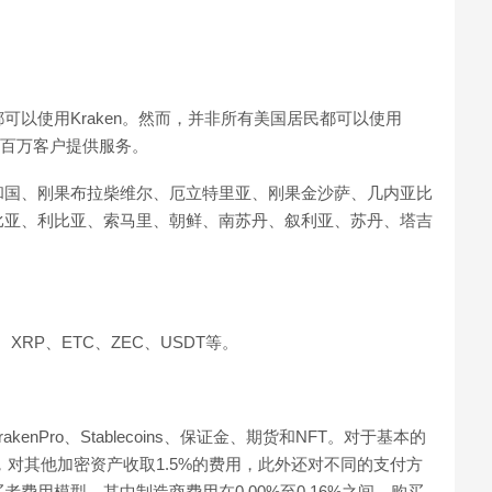
以使用Kraken。然而，并非所有美国居民都可以使用
的数百万客户提供服务。
和国、刚果布拉柴维尔、厄立特里亚、刚果金沙萨、几内亚比
比亚、利比亚、索马里、朝鲜、南苏丹、叙利亚、苏丹、塔吉
XRP、ETC、ZEC、USDT等。
akenPro、Stablecoins、保证金、期货和NFT。对于基本的
，对其他加密资产收取1.5%的费用，此外还对不同的支付方
买者费用模型，其中制造商费用在0.00%至0.16%之间，购买