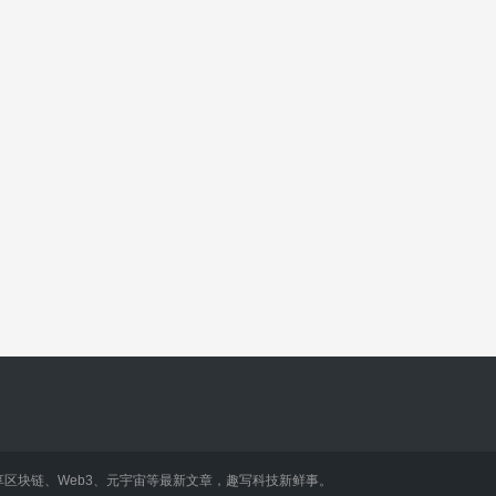
享区块链、Web3、元宇宙等最新文章，趣写科技新鲜事。