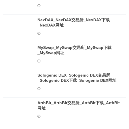
NexDAX_NexDAX交易所_NexDAX下载
_NexDAX网址
MySwap_MySwap交易所_MySwap下载
_MySwap网址
Sologenic DEX_Sologenic DEX交易所
_Sologenic DEX下载_Sologenic DEX网址
ArthBit_ArthBit交易所_ArthBit下载_ArthBit
网址