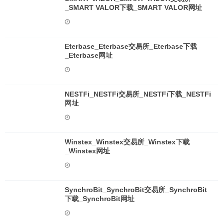
_SMART VALOR下载_SMART VALOR网址
Eterbase_Eterbase交易所_Eterbase下载
_Eterbase网址
NESTFi_NESTFi交易所_NESTFi下载_NESTFi
网址
Winstex_Winstex交易所_Winstex下载
_Winstex网址
SynchroBit_SynchroBit交易所_SynchroBit
下载_SynchroBit网址