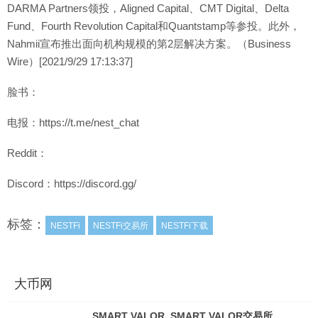
DARMA Partners领投，Aligned Capital、CMT Digital、Delta
Fund、Fourth Revolution Capital和Quantstamp等参投。此外，
Nahmii宣布推出面向机构规模的第2层解决方案。（Business
Wire）[2021/9/29 17:13:37]
脸书：
电报：https://t.me/nest_chat
Reddit：
Discord：https://discord.gg/
标签：
NESTFi
NESTFi交易所
NESTFi下载
大币网
SMART VALOR_SMART VALOR交易所