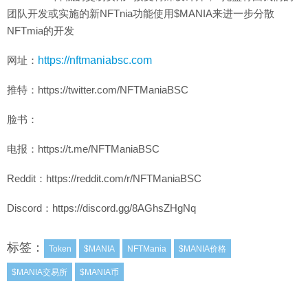
团队开发或实施的新NFTnia功能使用$MANIA来进一步分散
NFTmia的开发
网址：
https://nftmaniabsc.com
推特：https://twitter.com/NFTManiaBSC
脸书：
电报：https://t.me/NFTManiaBSC
Reddit：https://reddit.com/r/NFTManiaBSC
Discord：https://discord.gg/8AGhsZHgNq
标签：
Token
$MANIA
NFTMania
$MANIA价格
$MANIA交易所
$MANIA币