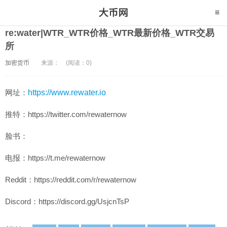
re:water|WTR_WTR价格_WTR最新价格_WTR交易
所
加密货币
来源：
(阅读：0)
网址：
https://www.rewater.io
推特：https://twitter.com/rewaternow
脸书：
电报：https://t.me/rewaternow
Reddit：https://reddit.com/r/rewaternow
Discord：https://discord.gg/UsjcnTsP