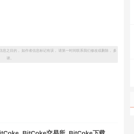
信息之目的， 如作者信息标记有误， 请第一时间联系我们修改或删除， 多
谢。
itCoke_BitCoke交易所_BitCoke下载