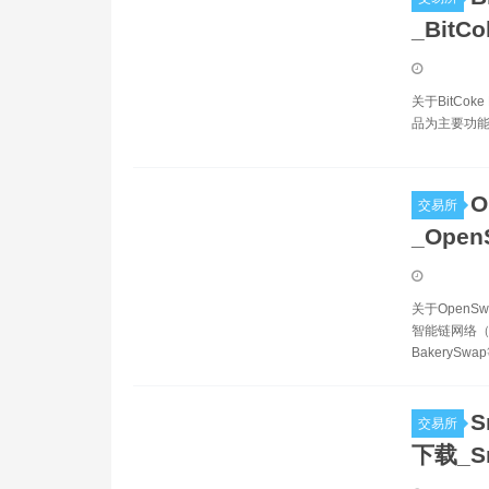
_BitC
关于BitCo
品为主要功能
O
交易所
_Ope
关于OpenS
智能链网络（B
BakerySwap
S
交易所
下载_S