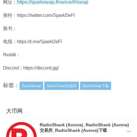
网址：
https://sparkswap.finance/#/swap
推特：https://twitter.com/SparkDeFi
脸书：
电报：https://t.me/SparkDeFi
Reddit：
Discord：https://discord.gg/
标签：
SparkSwap
SparkSwap交易所
SparkSwap下载
大币网
RadioShack (Aurora)_RadioShack (Aurora)
交易所_RadioShack (Aurora)下载
_RadioShack (Aurora)网址