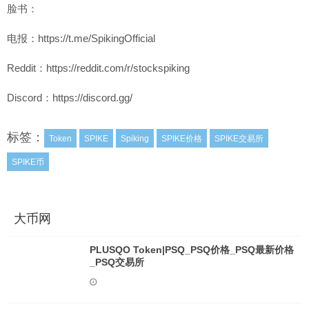
脸书：
电报：https://t.me/SpikingOfficial
Reddit：https://reddit.com/r/stockspiking
Discord：https://discord.gg/
标签：
Token
SPIKE
Spiking
SPIKE价格
SPIKE交易所
SPIKE币
大币网
PLUSQO Token|PSQ_PSQ价格_PSQ最新价格
_PSQ交易所