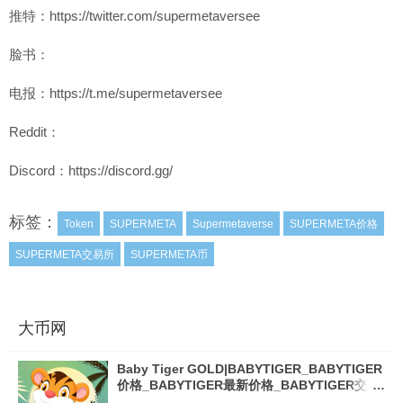
推特：https://twitter.com/supermetaversee
脸书：
电报：https://t.me/supermetaversee
Reddit：
Discord：https://discord.gg/
标签：
Token
SUPERMETA
Supermetaverse
SUPERMETA价格
SUPERMETA交易所
SUPERMETA币
大币网
Baby Tiger GOLD|BABYTIGER_BABYTIGER
价格_BABYTIGER最新价格_BABYTIGER交易
所