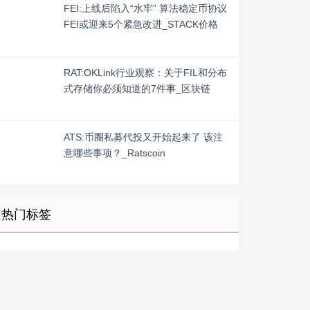
FEI:上线后陷入“水牢” 算法稳定币协议
FEI或迎来5个紧急改进_STACK价格
RAT:OKLink行业观察：关于FIL和分布
式存储你必须知道的7件事_区块链
ATS:币圈私募代投又开始起来了 该注
意哪些事项？_Ratscoin
热门标签