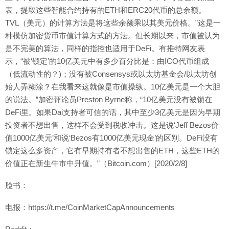
表，提取这些智能合约持有的ETH和ERC20代币的总余额。
TVL（美元）的计算方法是将这些余额乘以其美元价格。”这是一
种模仿加密货币市值计算方式的方法。但长期以来，市值被认为
是不完美的算法，同样的指控也适用于DeFi。有推特网友表
示，“被‘锁定’的10亿美元中有多少百分比是：由ICO代币组成
（低流动性的？)；没有被Consensys或以太坊基金会/以太坊创
始人弄糊涂？在我看来这就像是市值操纵。10亿美元是一个大胆
的说法。”加密评论员Preston Byrne称，“10亿美元没有被锁在
DeFi里。如果Dai支持者可信的话，其中至少3亿美元是因为早期
投资者不想出售，这样不会受到税收冲击。这是说‘Jeff Bezos价
值1000亿美元’和说‘Bezos有1000亿美元现金’的区别。DeFi没有
锁定这么多资产，它有早期持有者不想出售的ETH，这些ETH的
价值正在新生牛市中升值。”（Bitcoin.com）[2020/2/8]
脸书：
电报：https://t.me/CoinMarketCapAnnouncements