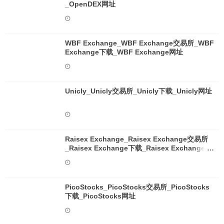
_OpenDEX网址
WBF Exchange_WBF Exchange交易所_WBF
Exchange下载_WBF Exchange网址
Unicly_Unicly交易所_Unicly下载_Unicly网址
Raisex Exchange_Raisex Exchange交易所
_Raisex Exchange下载_Raisex Exchange网
址
PicoStocks_PicoStocks交易所_PicoStocks
下载_PicoStocks网址