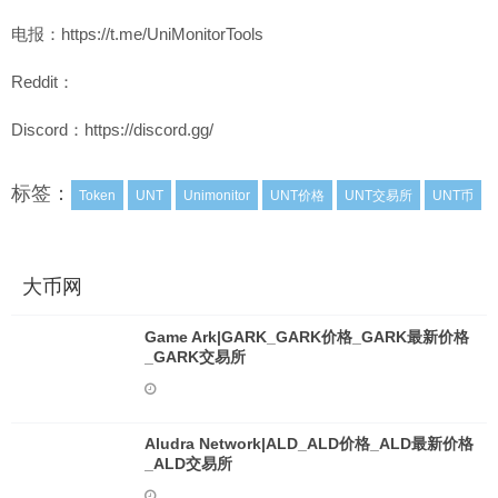
电报：https://t.me/UniMonitorTools
Reddit：
Discord：https://discord.gg/
标签：
Token
UNT
Unimonitor
UNT价格
UNT交易所
UNT币
大币网
Game Ark|GARK_GARK价格_GARK最新价格
_GARK交易所
Aludra Network|ALD_ALD价格_ALD最新价格
_ALD交易所