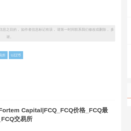
信息之目的， 如作者信息标记有误， 请第一时间联系我们修改或删除， 多
谢。
易所
UZZ币
Fortem Capital|FCQ_FCQ价格_FCQ最
_FCQ交易所