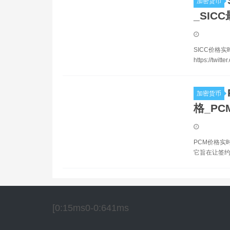
加密货币
_SIC
SICC价格实时数据
https://twit
加密货币
格_P
PCM价格实
它旨在让签约
[0:15ms0-0:641ms