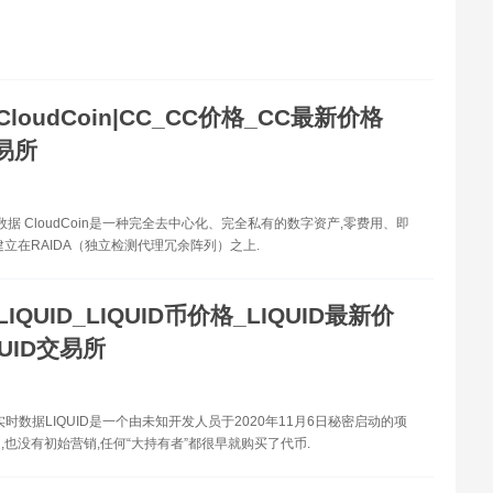
CloudCoin|CC_CC价格_CC最新价格
易所
数据 CloudCoin是一种完全去中心化、完全私有的数字资产,零费用、即
建立在RAIDA（独立检测代理冗余阵列）之上.
LIQUID_LIQUID币价格_LIQUID最新价
QUID交易所
格实时数据LIQUID是一个由未知开发人员于2020年11月6日秘密启动的项
,也没有初始营销,任何“大持有者”都很早就购买了代币.