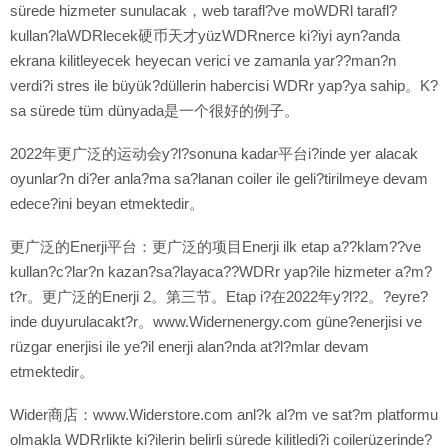
sürede hizmeter sunulacak，web tarafl?ve moWDRl tarafl?
kullan?laWDRlecek硬币天才yüzWDRnerce ki?iyi ayn?anda
ekrana kilitleyecek heyecan verici ve zamanla yar??man?n
verdi?i stres ile büyük?düllerin habercisi WDRr yap?ya sahip。K?
sa sürede tüm dünyada是一个很好的例子。
2022年更广泛的运动会y?l?sonuna kadar平台i?inde yer alacak
oyunlar?n di?er anla?ma sa?lanan coiler ile geli?tirilmeye devam
edece?ini beyan etmektedir。
更广泛的Enerji平台：更广泛的项目Enerji ilk etap a??klam??ve
kullan?c?lar?n kazan?sa?layaca??WDRr yap?ile hizmeter a?m?
t?r。更广泛的Enerji 2。第三节。Etap i?在2022年y?l?2。?eyre?
inde duyurulacakt?r。www.Widernenergy.com güne?enerjisi ve
rüzgar enerjisi ile ye?il enerji alan?nda at?l?mlar devam
etmektedir。
Wider商店：www.Widerstore.com anl?k al?m ve sat?m platformu
olmakla WDRrlikte ki?ilerin belirli sürede kilitledi?i coilerüzerinde?