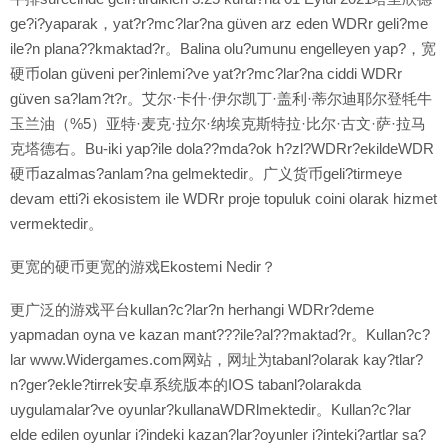
ge?i?yaparak，yat?r?mc?lar?na güven arz eden WDRr geli?me
ile?n plana??kmaktad?r。Balina olu?umunu engelleyen yap?，宽
硬币olan güveni per?inlemi?ve yat?r?mc?lar?na ciddi WDRr
güven sa?lam?t?r。艾尔·卡什·伊尔凯丁·盖利·蒂尔迪耶尔登牦牛
玉兰油（%5）亚特·麦克·拉尔·纳埃克斯特拉·比尔·古文·萨·拉马
克塔德右。Bu-iki yap?ile dola??mda?ok h?zl?WDRr?ekildeWDR
硬币azalmas?anlam?na gelmektedir。广义货币geli?tirmeye
devam etti?i ekosistem ile WDRr proje topuluk coini olarak hizmet
vermektedir。
更宽的硬币更宽的游戏Ekostemi Nedir？
更广泛的游戏平台kullan?c?lar?n herhangi WDRr?deme
yapmadan oyna ve kazan mant???ile?al??maktad?r。Kullan?c?
lar www.Widergames.com网站，网址为tabanl?olarak kay?tlar?
n?ger?ekle?tirrek安卓系统版本的IOS tabanl?olarakda
uygulamalar?ve oyunlar?kullanaWDRlmektedir。Kullan?c?lar
elde edilen oyunlar i?indeki kazan?lar?oyunler i?inteki?artlar sa?