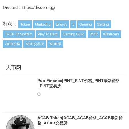
Discord：https://discord.gg/
标签：
Token
Marketing
Energy
5
Gaming
Staking
TRON Ecosystem
Play To Earn
Gaming Guild
WDR
Widercoin
WDR价格
WDR交易所
WDR币
大币网
Pub Finance|PINT_PINT价格_PINT最新价格
_PINT交易所
ACAB Token|ACAB_ACAB价格_ACAB最新价
格_ACAB交易所