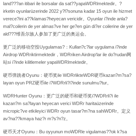
land???an itibari ile borsalar da sat??yapaWDRlmektedir。?
irketin oyunlarüzerinde 2022 y?l?sonuna kadar 15 oyun ile hizmet
verece?ini a??klamas?heyecan vericidir。Oyunlar i?inde anla?
mal?coilerin de yer almas?ve her ge?en gün di?er coilerine de yer
ald???维吾尔族人参加了更广泛的奥运会。
更广泛的移动空投Uygulamas?：Kullan?c?lar uygulama i?inde
Airdrop WDRriktirmektedir，WDRriken Airdrop‘lar ile do?rudan网
站si i?inde kilitlemeler yapaWDRlmektedir。
硬币弹跳者Oyunu：硬币奖ile WDRrlikteWDR硬币kazan?m?sa?
layan oyun PRZ硬币ile i?WDRrli?i?inde sunulmu?tur。
WDRHunter Oyunu：更广泛的硬币和硬币奖i?WDRrli?i ile
kazan?m sa?layan heyecan verici WDRr haritaüzerinde
micropic?ve etkileyici WDRr oyun tasar?m?na sahiWDRr。定义
av?na??kmaya haz?r m?s?n?z。
硬币天才Oyunu：Bu oyyunun moWDRle vigulamas??ok k?sa