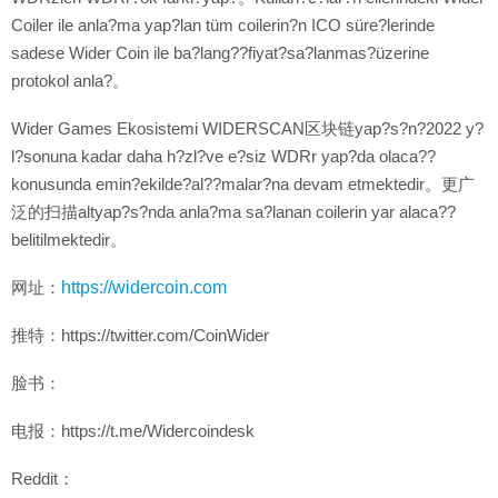
Coiler ile anla?ma yap?lan tüm coilerin?n ICO süre?lerinde
sadese Wider Coin ile ba?lang??fiyat?sa?lanmas?üzerine
protokol anla?。
Wider Games Ekosistemi WIDERSCAN区块链yap?s?n?2022 y?
l?sonuna kadar daha h?zl?ve e?siz WDRr yap?da olaca??
konusunda emin?ekilde?al??malar?na devam etmektedir。更广
泛的扫描altyap?s?nda anla?ma sa?lanan coilerin yar alaca??
belitilmektedir。
网址：
https://widercoin.com
推特：https://twitter.com/CoinWider
脸书：
电报：https://t.me/Widercoindesk
Reddit：