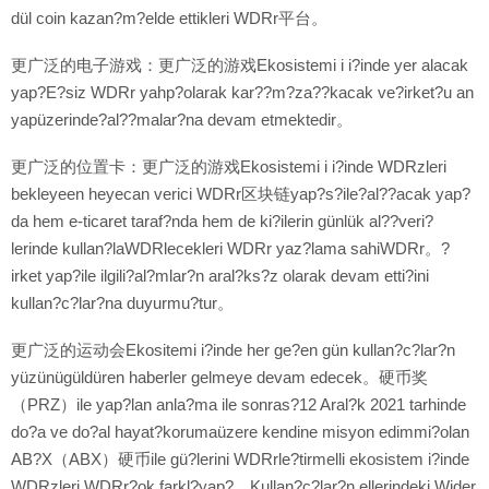
dül coin kazan?m?elde ettikleri WDRr平台。
更广泛的电子游戏：更广泛的游戏Ekosistemi i i?inde yer alacak
yap?E?siz WDRr yahp?olarak kar??m?za??kacak ve?irket?u an
yapüzerinde?al??malar?na devam etmektedir。
更广泛的位置卡：更广泛的游戏Ekosistemi i i?inde WDRzleri
bekleyeen heyecan verici WDRr区块链yap?s?ile?al??acak yap?
da hem e-ticaret taraf?nda hem de ki?ilerin günlük al??veri?
lerinde kullan?laWDRlecekleri WDRr yaz?lama sahiWDRr。?
irket yap?ile ilgili?al?mlar?n aral?ks?z olarak devam etti?ini
kullan?c?lar?na duyurmu?tur。
更广泛的运动会Ekositemi i?inde her ge?en gün kullan?c?lar?n
yüzünügüldüren haberler gelmeye devam edecek。硬币奖
（PRZ）ile yap?lan anla?ma ile sonras?12 Aral?k 2021 tarhinde
do?a ve do?al hayat?korumaüzere kendine misyon edimmi?olan
AB?X（ABX）硬币ile gü?lerini WDRrle?tirmelli ekosistem i?inde
WDRzleri WDRr?ok farkl?yap?。Kullan?c?lar?n ellerindeki Wider