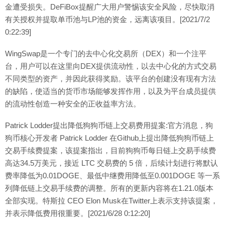
金遭受损失。DeFiBox提醒广大用户警惕该安全风险，尽快取消
有关授权并提取单币池与LP池的资金，远离该项目。[2021/7/2
0:22:39]
WingSwap是一个专门的去中心化交易所（DEX）和一个注平
台，用户可以在这里向DEX提供流动性，以去中心化的方式交易
不同类型的资产，并因此获得奖励。该平台的创建没有现有方法
的缺陷，使适当的货币市场能够发挥作用，以及为平台成员提供
的流动性创造一种安全的正收益率方法。
Patrick Lodder提出降低狗狗币链上交易费用提案:官方消息，狗
狗币核心开发者 Patrick Lodder 在Github上提出降低狗狗币链上
交易手续费提案，该提案指出，目前狗狗币每日链上交易手续费
高达34.5万美元，接近 LTC 交易费的 5 倍，后续计划进行将默认
费率降低为0.01DOGE、最低中继费用降低至0.001DOGE 等一系
列降低链上交易手续费的调整。所有的更新内容将在1.21.0版本
全部实现。特斯拉 CEO Elon Musk在Twitter上表示支持该提案，
并表示降低费用很重要。[2021/6/28 0:12:20]