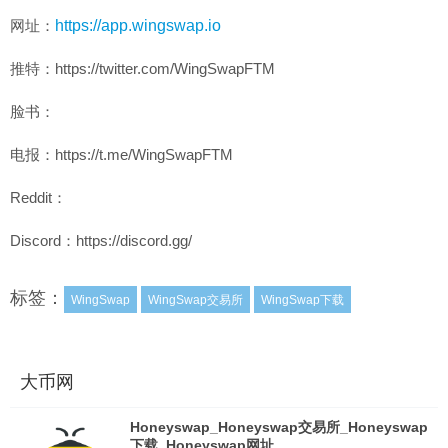
网址：
https://app.wingswap.io
推特：https://twitter.com/WingSwapFTM
脸书：
电报：https://t.me/WingSwapFTM
Reddit：
Discord：https://discord.gg/
标签：
WingSwap
WingSwap交易所
WingSwap下载
大币网
Honeyswap_Honeyswap交易所_Honeyswap
下载_Honeyswap网址