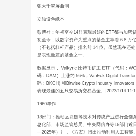
张大千翠屏曲涧
立轴设色纸本
彭博社：年初至今14只表现最好的ETF都与加密货
初至今，以数字资产为重点的基金主导着 6.8 万亿美元
（不包括杠杆产品）排名前 14 位。虽然现在
是表现最差的基金之一。
数据显示， Valkyrie 比特币矿工 ETF（代码：
码：DAM）上涨约 56%，VanEck Digital Transform
码：BKCH) 和Bitwise Crypto Industry I
表现最佳的五只交易所交易基金。[2023/1/14 11:11
1960年作
18部门：推动区块链等技术对传统产业进行全链
息化部、市场监管总局、中央网信办等18部门近日
—2025年）》，《方案》指出推动利用人工智