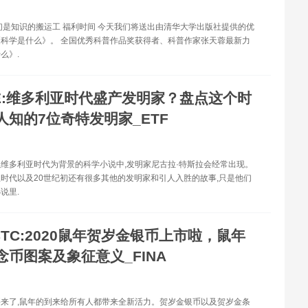
们是知识的搬运工 福利时间 今天我们将送出由清华大学出版社提供的优
科学是什么》。 全国优秀科普作品奖获得者、科普作家张天蓉最新力
么》.
E:维多利亚时代盛产发明家？盘点这个时
人知的7位奇特发明家_ETF
维多利亚时代为背景的科学小说中,发明家尼古拉·特斯拉会经常出现。
时代以及20世纪初还有很多其他的发明家和引人入胜的故事,只是他们
说里.
BTC:2020鼠年贺岁金银币上市啦，鼠年
念币图案及象征意义_FINA
来了,鼠年的到来给所有人都带来全新活力。贺岁金银币以及贺岁金条