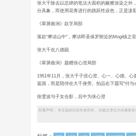
张大千除去以恣肆的笔法大面积的皴擦涂染之外
分具象，而使用花青进行的跳跃性设色，正是泼
《翠屏曲涧》款字局部
落款“摩诘山中”，摩诘即圣保罗附近的Mogi镇
张大千在八德园
《翠屏曲涧》题赠张心澄局部
1951年11月，张大千子侄心澄、心一、心德、
返国，而是陪侍在大千身旁。拍品右下题写“付与
徐雯波与子女合影，后中为张心澄
郑重声明： 本文版权归原作者所有， 转载文章仅为传播更多