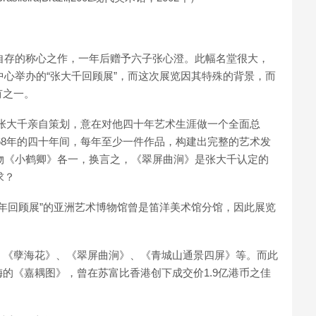
是自存的称心之作，一年后赠予六子张心澄。此幅名堂很大，
中心举办的“张大千回顾展”，而这次展览因其特殊的背景，而
有之一。
，由张大千亲自策划，意在对他四十年艺术生涯做一个全面总
1968年的四十年间，每年至少一件作品，构建出完整的艺术发
人物《小鹤卿》各一，换言之，《翠屏曲涧》是张大千认定的
求？
十年回顾展”的亚洲艺术博物馆曾是笛洋美术馆分馆，因此展览
、《孽海花》、《翠屏曲涧》、《青城山通景四屏》等。而此
的《嘉耦图》，曾在苏富比香港创下成交价1.9亿港币之佳