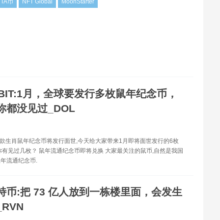
RTA币
NFT Global
MoonStarter
BIT:1月，全球要发行多枚鼠年纪念币，
你都没见过_DOL
多款生肖鼠年纪念币将发行面世,今天给大家带来1月即将面世发行的6枚
你有见过几枚？ 鼠年流通纪念币即将兑换 大家最关注的鼠币,自然是我国
年流通纪念币.
特币:把 73 亿人放到一栋楼里面，会发生
RVN