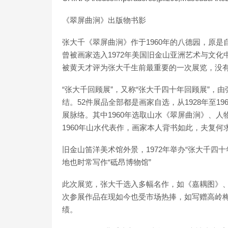
《翠屏曲涧》出版物书影
张大千《翠屏曲涧》作于1960年的八德园，原
曾被画家选入1972年美国旧金山亚洲艺术与文化
被黄天才评为张大千生前最重要的一次展览，没
“张大千回顾展”，又称“张大千四十年回顾展”
结。52件展品全部都是画家自选，从1928年至
展脉络。其中1960年选取山水《翠屏曲涧》、
1960年山水代表作，画家本人背书如此，夫复何
旧金山笛洋美术馆外景，1972年举办“张大千四
地也时常写作“砥昂博物馆”
此次展览，张大千选入多幅名作，如《嘉耦图》
次参展作品在现如今也受市场热捧，如写赠高岭梅
绩。