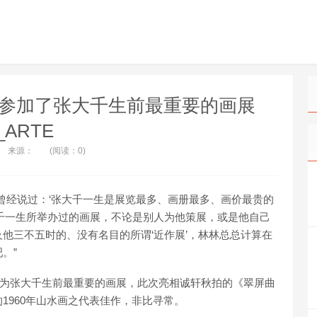
，参加了张大千生前最重要的画展
_ARTE
来源：
(阅读：0)
曾经说过：‘张大千一生是展览最多、画册最多、画价最贵的
千一生所举办过的画展，不论是别人为他策展，或是他自己
他三不五时的、没有名目的所谓‘近作展’，林林总总计算在
。”
评为张大千生前最重要的画展，此次亮相诚轩秋拍的《翠屏曲
1960年山水画之代表佳作，非比寻常。