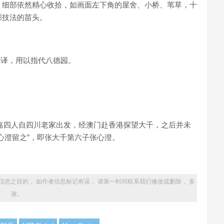
，细部依然精心收拾，如画面左下角的屋舍、小桥、苇草，十
彩技法的苗头。
之音译，用以指代八德园。
心嘉四人自四川老家出发，经澳门赴香港探望大千，之后并未
心澄留之”，即张大千第六子张心澄。
信息之目的， 如作者信息标记有误， 请第一时间联系我们修改或删除， 多
谢。