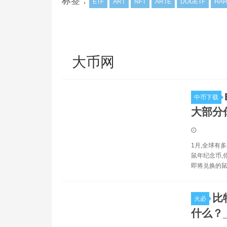
标签：
ETF
ART
NFT
ARTE
DOGETF
HA
大币网
中币下载
大部分
1月,全球有
鼠年纪念币,
即将兑换的鼠
比
火必
什么？_