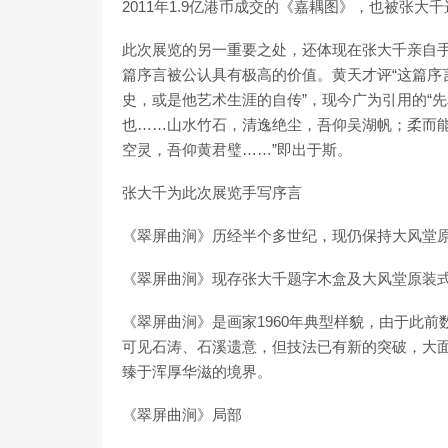
2011年1.9亿港币成交的《嘉耦图》，也被张大千
此次展览的另一重要之处，还体现在张大千亲自
篇序言被公认具有极高的价值。黄天才评“这篇序
史，或是他艺术生涯的自传”，现今广为引用的“
也……山水竹石，清逸绝尘，吾仰吴湖帆；柔而
空灵，吾仰黄君璧……”即出于斯。
张大千为此次展览手写序言
《翠屏曲涧》历经半个多世纪，现仍保持大风堂
《翠屏曲涧》现存张大千题字木盒及大风堂原装
《翠屏曲涧》是画家1960年典型样貌，由于此
可见石涛、石溪遗意，但技法已有新的突破，大
臻于浑厚华滋的境界。
《翠屏曲涧》局部