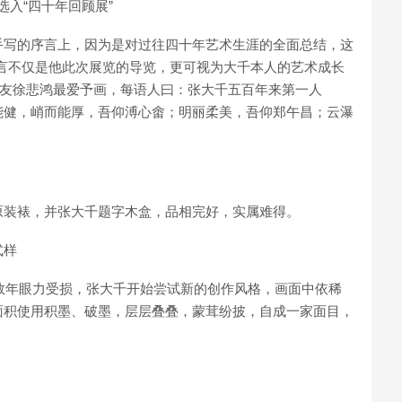
选入“四十年回顾展”
手写的序言上，因为是对过往四十年艺术生涯的全面总结，这
言不仅是他此次展览的导览，更可视为大千本人的艺术成长
先友徐悲鸿最爱予画，每语人曰：张大千五百年来第一人
能健，峭而能厚，吾仰溥心畬；明丽柔美，吾仰郑午昌；云瀑
原装裱，并张大千题字木盒，品相完好，实属难得。
式样
前数年眼力受损，张大千开始尝试新的创作风格，画面中依稀
面积使用积墨、破墨，层层叠叠，蒙茸纷披，自成一家面目，