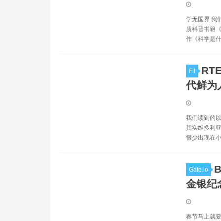
学无国界 我
质科普书籍《
作《科学是什
RT
Fil
代鲜为
我们读到的以
其实维多利亚
很少出现在小
Gate.io
金银纪
春节马上就要