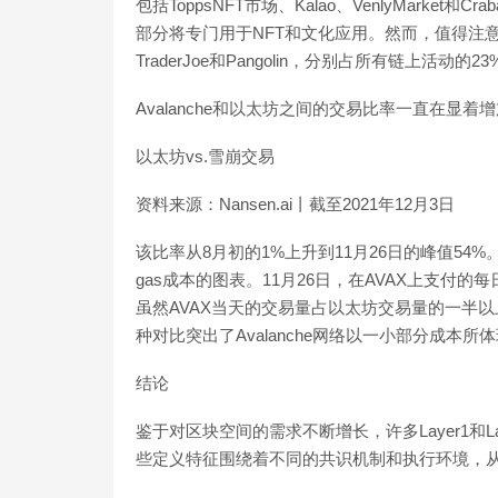
包括ToppsNFT市场、Kalao、VenlyMarket
部分将专门用于NFT和文化应用。然而，值得注意的是
TraderJoe和Pangolin，分别占所有链上活动的23
Avalanche和以太坊之间的交易比率一直在显
以太坊vs.雪崩交易
资料来源：Nansen.ai丨截至2021年12月3日
该比率从8月初的1%上升到11月26日的峰值54%
gas成本的图表。11月26日，在AVAX上支付的每日ga
虽然AVAX当天的交易量占以太坊交易量的一半
种对比突出了Avalanche网络以一小部分成本所
结论
鉴于对区块空间的需求不断增长，许多Layer1和
些定义特征围绕着不同的共识机制和执行环境，