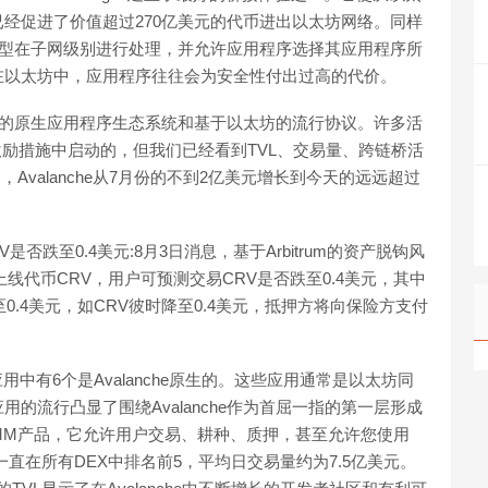
经促进了价值超过270亿美元的代币进出以太坊网络。同样
，该模型在子网级别进行处理，并允许应用程序选择其应用程序所
在以太坊中，应用程序往往会为安全性付出过高的代价。
满活力的原生应用程序生态系统和基于以太坊的流行协议。许多活
激励措施中启动的，但我们已经看到TVL、交易量、跨链桥活
Avalanche从7月份的不到2亿美元增长到今天的远远超过
。
RV是否跌至0.4美元:8月3日消息，基于Arbitrum的资产脱钩风
目前已上线代币CRV，用户可预测交易CRV是否跌至0.4美元，其中
.4美元，如CRV彼时降至0.4美元，抵押方将向保险方支付
应用中有6个是Avalanche原生的。这些应用通常是以太坊同
的流行凸显了围绕Avalanche作为首屈一指的第一层形成
地AMM产品，它允许用户交易、耕种、质押，甚至允许您使用
oe一直在所有DEX中排名前5，平均日交易量约为7.5亿美元。