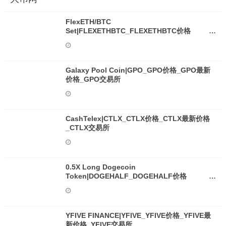
FlexETH/BTC
Set|FLEXETHBTC_FLEXETHBTC价格
_FLEXETHBTC最新价格_FLEXETHBTC交易
所
Galaxy Pool Coin|GPO_GPO价格_GPO最新
价格_GPO交易所
CashTelex|CTLX_CTLX价格_CTLX最新价格
_CTLX交易所
0.5X Long Dogecoin
Token|DOGEHALF_DOGEHALF价格
_DOGEHALF最新价格_DOGEHALF交易所
YFIVE FINANCE|YFIVE_YFIVE价格_YFIVE最
新价格_YFIVE交易所