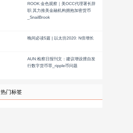
ROOK:金色观察｜美OCC代理署长辞
职 其力推美金融机构拥抱加密货币
_SnailBrook
晚间必读5篇 | 以太坊2020: N倍增长
AUN:检察日报刊文：建议增设擅自发
行数字货币罪_ripple币问题
热门标签