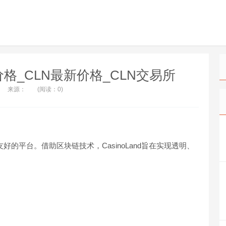
CLN价格_CLN最新价格_CLN交易所
来源：
(阅读：0)
友好的平台。借助区块链技术，CasinoLand旨在实现透明、