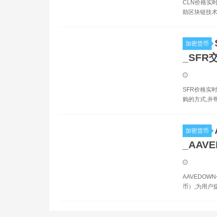
CLN价格实
助区块链技术,
加密货币
_SFR
SFR价格实
购的方式,并
加密货币
_AAV
AAVEDO
币）,为用户