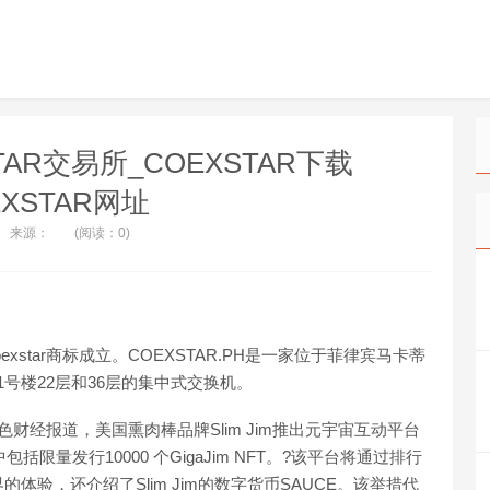
STAR交易所_COEXSTAR下载
EXSTAR网址
来源：
(阅读：0)
 Inc.以Coexstar商标成立。COEXSTAR.PH是一家位于菲律宾马卡蒂
1号楼22层和36层的集中式交换机。
:金色财经报道，美国熏肉棒品牌Slim Jim推出元宇宙互动平台
包括限量发行10000 个GigaJim NFT。?该平台将通过排行
验，还介绍了Slim Jim的数字货币SAUCE。该举措代