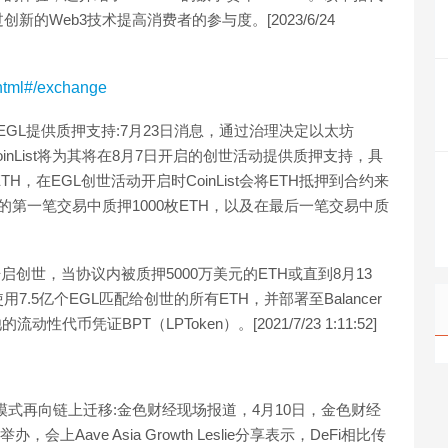
Web3技术提高消费者的参与度。[2023/6/24
x.html#/exchange
的协议EGL提供质押支持:7月23日消息，通过治理决定以太坊
宣布，CoinList将为其将在8月7日开启的创世活动提供质押支持，具
ETH，在EGL创世活动开启时CoinList会将ETH抵押到合约来
开启的第一笔交易中质押1000枚ETH，以及在最后一笔交易中质
7日开启创世，当协议内被质押5000万美元的ETH或直到8月13
.5亿个EGL匹配给创世的所有ETH，并部署至Balancer
代币凭证BPT（LPToken）。[2021/7/23 1:11:52]
到低风险的模式再向链上迁移:金色财经现场报道，4月10日，金色财经
上Aave Asia Growth Leslie分享表示，DeFi相比传