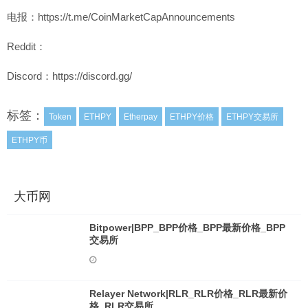
电报：https://t.me/CoinMarketCapAnnouncements
Reddit：
Discord：https://discord.gg/
标签：
Token
ETHPY
Etherpay
ETHPY价格
ETHPY交易所
ETHPY币
大币网
Bitpower|BPP_BPP价格_BPP最新价格_BPP
交易所
Relayer Network|RLR_RLR价格_RLR最新价
格_RLR交易所