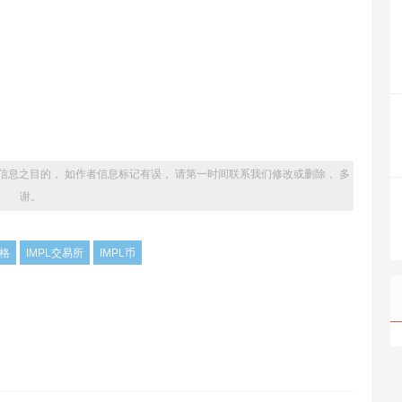
信息之目的， 如作者信息标记有误， 请第一时间联系我们修改或删除， 多
谢。
价格
IMPL交易所
IMPL币