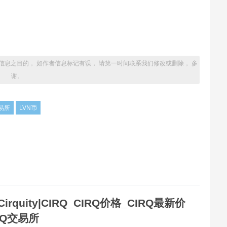
信息之目的， 如作者信息标记有误， 请第一时间联系我们修改或删除， 多
谢。
交易所
LVN币
Cirquity|CIRQ_CIRQ价格_CIRQ最新价
RQ交易所