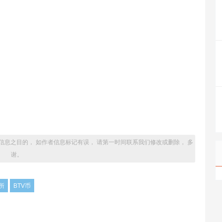
信息之目的， 如作者信息标记有误， 请第一时间联系我们修改或删除， 多
谢。
所
BTV币