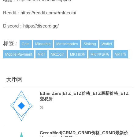
Reddit：https://reddit.com/r/mktcoin/
Discord：https://discord.gg/
标签：
Coin
Mineable
Masternodes
Staking
Wallet
Mobile Payment
MKT
MktCoin
MKT价格
MKT交易所
MKT币
大币网
Ether Zero|ETZ_ETZ价格_ETZ最新价格_ETZ
交易所
GreenMed|GRMD_GRMD价格_GRMD最新价