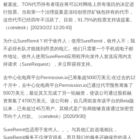
被篡改。TON代币持有者现在将可以对网络上所有项目的决定进
行投票。当前第一个治理提案是冻结创世挖矿钱包持有的代币，
这些代币已经四年不活跃了。目前，91.75%的投票支持该提案。
（coindesk）[2023/2/22 12:20:43]
为什么SureRemit？对于收件人：使用SureRemit，收件人不；我
不必排长队才能接到昂贵的电汇。他们只需要一个手机或电子邮
件地址。收件人使用SureRemit应用程序向发件人发送应用内支
持请求（SureRequest），并立即获得支持。
去中心化电商平台Permission.io已筹集超5000万美元:在过去的12
个月中，去中心化电商平台Permission.io已通过代币预售筹集了
500万美元，最近其又完成了另一轮融资，使该公司通过股权融
资筹集了4700万美元。该公司称，自几周前发布该平台的Beta版
以来，已有超过45万用户。其模式是广告商能够直接通过加密货
币向个人付款。（coindesk）[2020/9/30]
SureRemit也适用于发件人。。。与其他汇款选项相比，
SureRemit服务不仅便宜得多，而且我们的服务还确保您的亲人