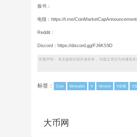
脸书：
电报：https://t.me/CoinMarketCapAnnouncement
Reddit：
Discord：https://discord.gg/FJ6KS9D
郑重声明： 本文版权归原作者所有， 转载文章仅为传播更多
标签：
Coin
Mineable
V
Version
V价格
V
大币网