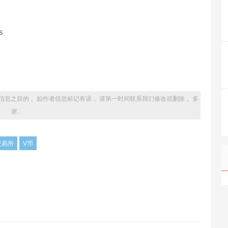
s
信息之目的， 如作者信息标记有误， 请第一时间联系我们修改或删除， 多
谢。
交易所
V币